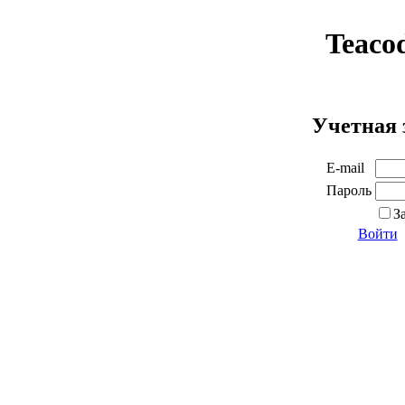
Teaco
Учетная 
E-mail
Пароль
З
Войти