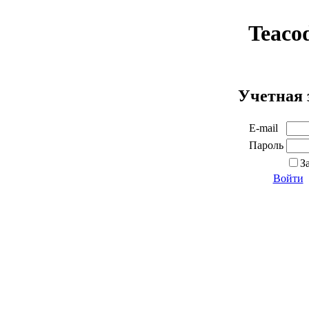
Teaco
Учетная 
E-mail
Пароль
З
Войти