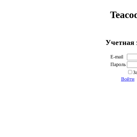
Teaco
Учетная 
E-mail
Пароль
З
Войти