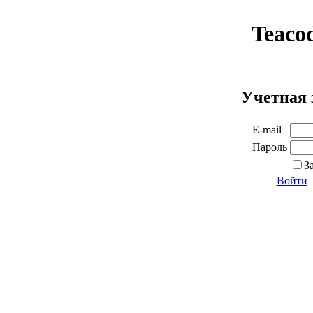
Teaco
Учетная 
E-mail
Пароль
З
Войти