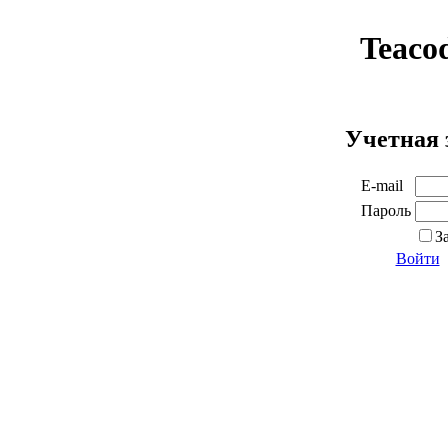
Teaco
Учетная 
E-mail
Пароль
З
Войти