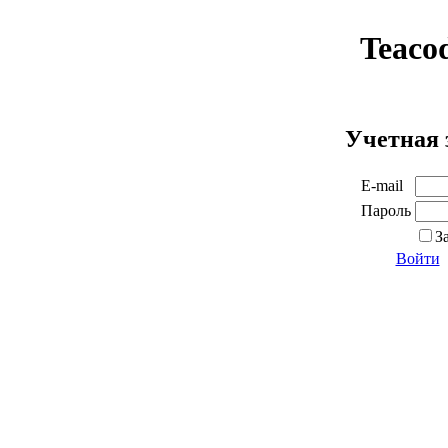
Teaco
Учетная 
E-mail
Пароль
З
Войти