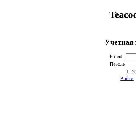
Teaco
Учетная 
E-mail
Пароль
З
Войти