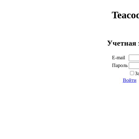
Teaco
Учетная 
E-mail
Пароль
З
Войти