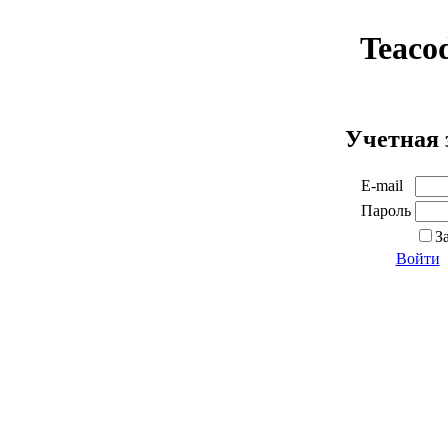
Teaco
Учетная 
E-mail
Пароль
З
Войти