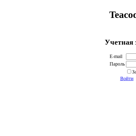
Teaco
Учетная 
E-mail
Пароль
З
Войти