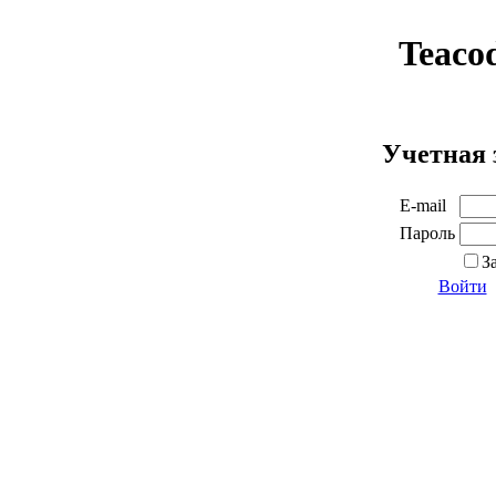
Teaco
Учетная 
E-mail
Пароль
З
Войти