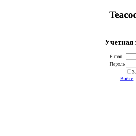
Teaco
Учетная 
E-mail
Пароль
З
Войти