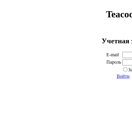
Teaco
Учетная 
E-mail
Пароль
З
Войти