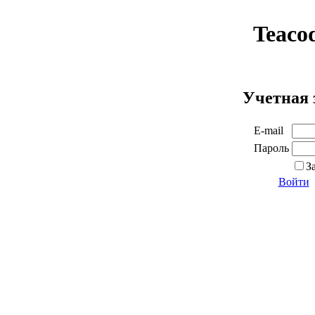
Teaco
Учетная 
E-mail
Пароль
З
Войти