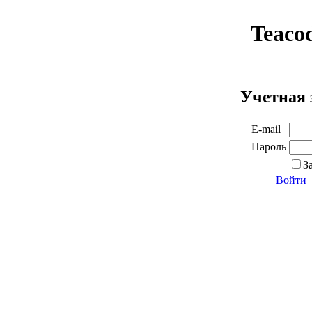
Teaco
Учетная 
E-mail
Пароль
З
Войти