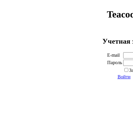
Teaco
Учетная 
E-mail
Пароль
З
Войти