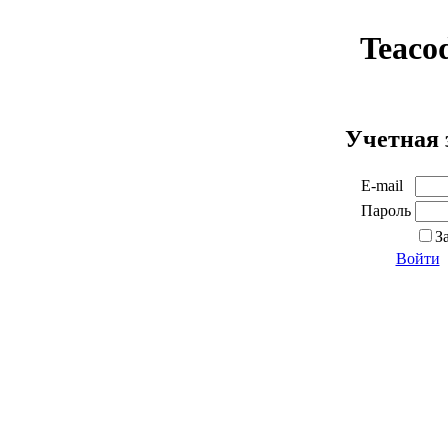
Teaco
Учетная 
E-mail
Пароль
З
Войти