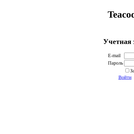
Teaco
Учетная 
E-mail
Пароль
З
Войти