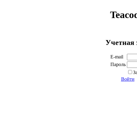
Teaco
Учетная 
E-mail
Пароль
З
Войти