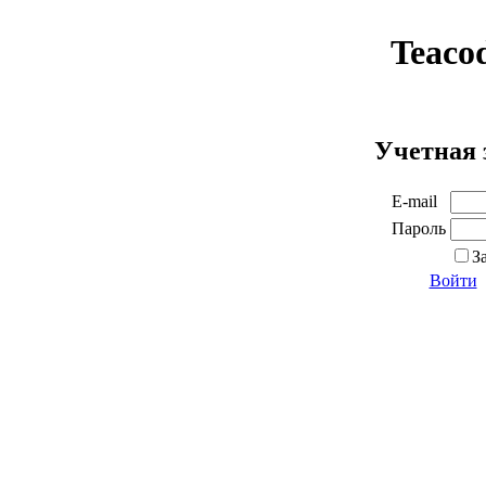
Teaco
Учетная 
E-mail
Пароль
З
Войти