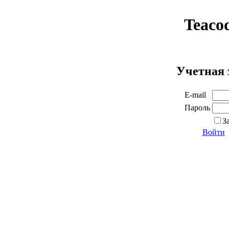
Teaco
Учетная 
E-mail
Пароль
З
Войти