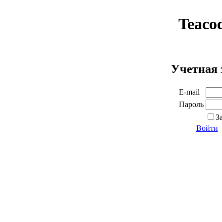
Teaco
Учетная 
E-mail
Пароль
З
Войти