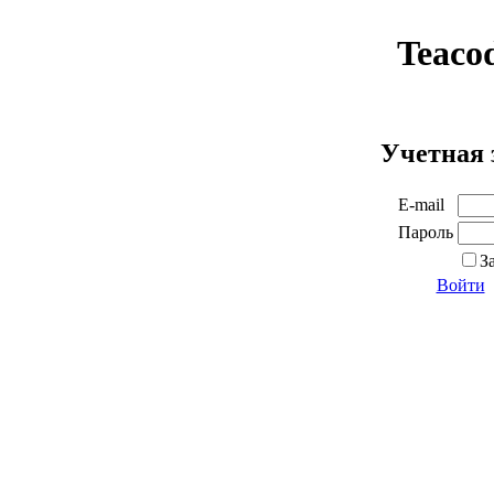
Teaco
Учетная 
E-mail
Пароль
З
Войти