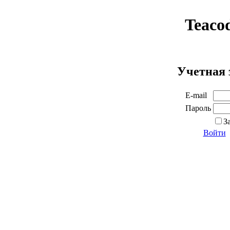
Teaco
Учетная 
E-mail
Пароль
З
Войти