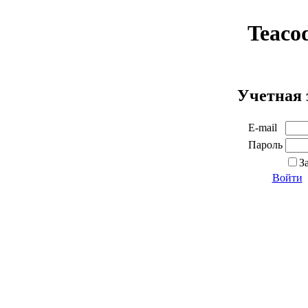
Teaco
Учетная 
E-mail
Пароль
З
Войти