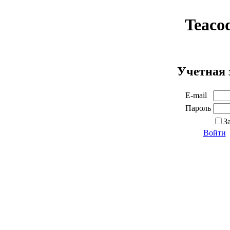
Teaco
Учетная 
E-mail
Пароль
З
Войти