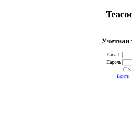
Teaco
Учетная 
E-mail
Пароль
З
Войти