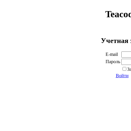
Teaco
Учетная 
E-mail
Пароль
З
Войти