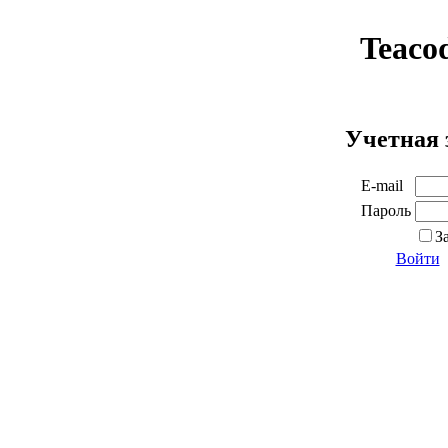
Teaco
Учетная 
E-mail
Пароль
З
Войти