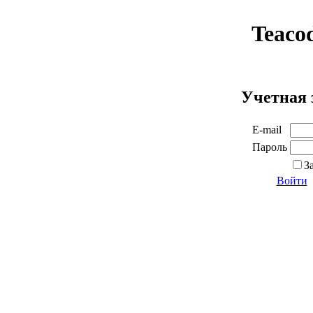
Teaco
Учетная 
E-mail
Пароль
З
Войти