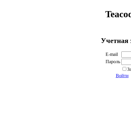
Teaco
Учетная 
E-mail
Пароль
З
Войти