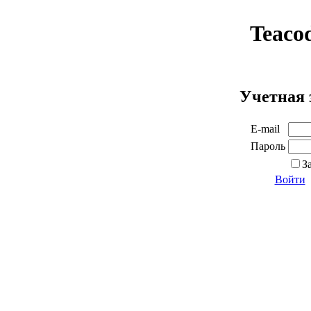
Teaco
Учетная 
E-mail
Пароль
З
Войти