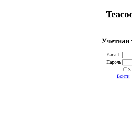
Teaco
Учетная 
E-mail
Пароль
З
Войти