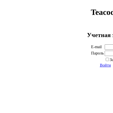
Teaco
Учетная 
E-mail
Пароль
З
Войти