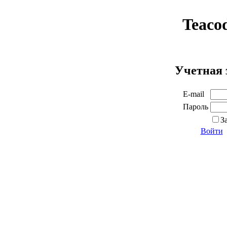
Teaco
Учетная 
E-mail
Пароль
З
Войти