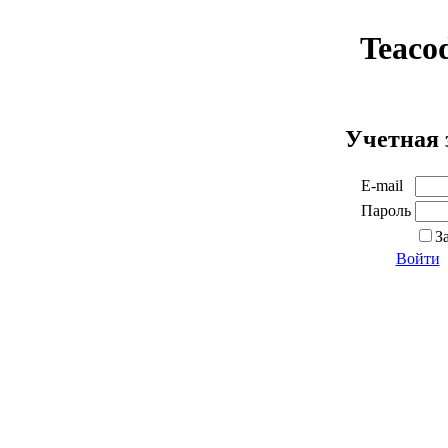
Teaco
Учетная 
E-mail
Пароль
З
Войти