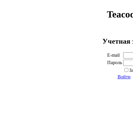
Teaco
Учетная 
E-mail
Пароль
З
Войти