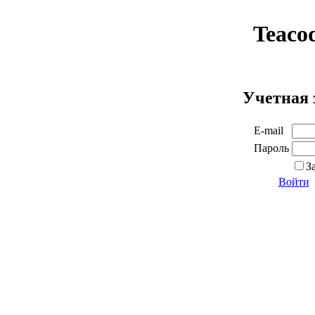
Teaco
Учетная 
E-mail
Пароль
З
Войти