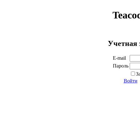
Teaco
Учетная 
E-mail
Пароль
З
Войти