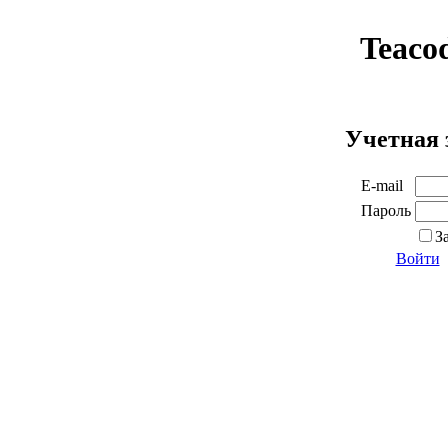
Teaco
Учетная 
E-mail
Пароль
З
Войти