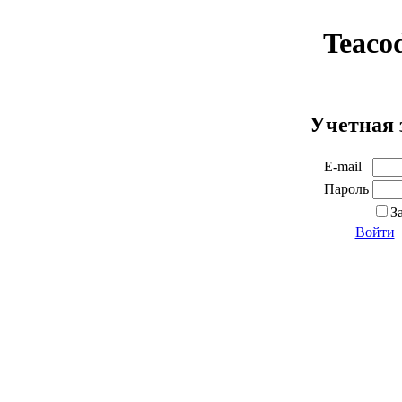
Teaco
Учетная 
E-mail
Пароль
З
Войти