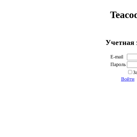
Teaco
Учетная 
E-mail
Пароль
З
Войти