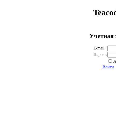
Teaco
Учетная 
E-mail
Пароль
З
Войти