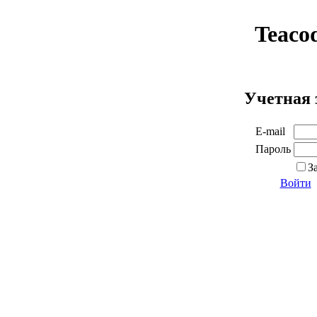
Teaco
Учетная 
E-mail
Пароль
З
Войти