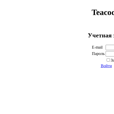
Teaco
Учетная 
E-mail
Пароль
З
Войти