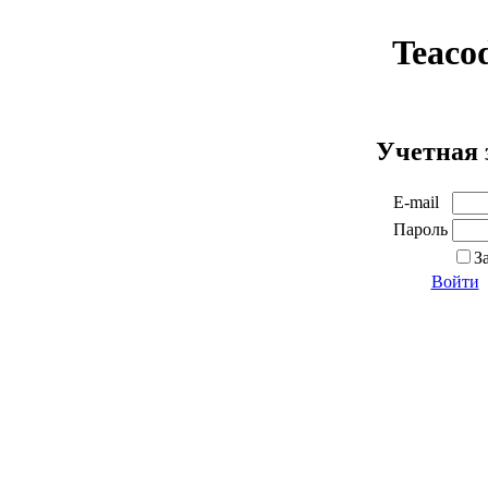
Teaco
Учетная 
E-mail
Пароль
З
Войти