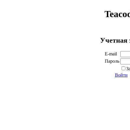
Teaco
Учетная 
E-mail
Пароль
З
Войти