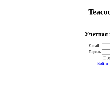
Teaco
Учетная 
E-mail
Пароль
З
Войти