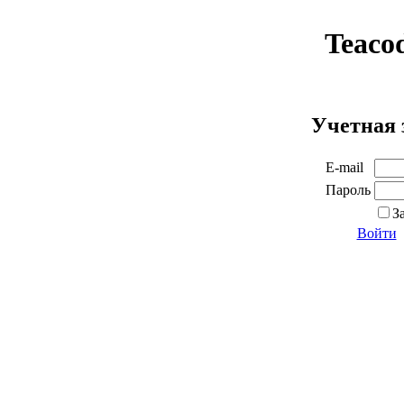
Teaco
Учетная 
E-mail
Пароль
З
Войти