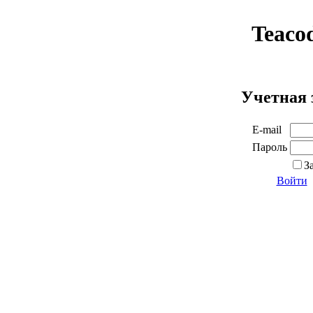
Teaco
Учетная 
E-mail
Пароль
З
Войти